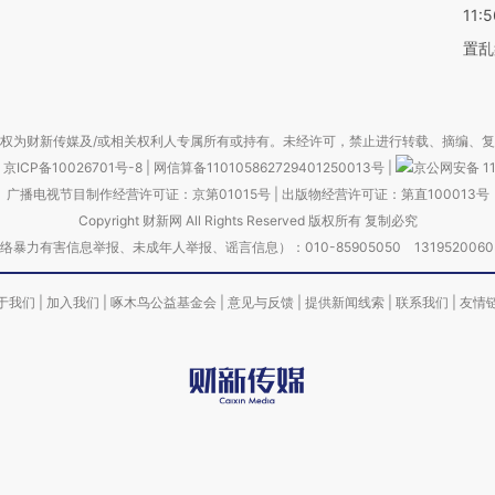
11:5
置乱
权为财新传媒及/或相关权利人专属所有或持有。未经许可，禁止进行转载、摘编、
京ICP备10026701号-8
|
网信算备110105862729401250013号
|
京公网安备 11
广播电视节目制作经营许可证：京第01015号
|
出版物经营许可证：第直100013号
Copyright 财新网 All Rights Reserved 版权所有 复制必究
害信息举报、未成年人举报、谣言信息）：010-85905050 13195200605 举报邮
于我们
|
加入我们
|
啄木鸟公益基金会
|
意见与反馈
|
提供新闻线索
|
联系我们
|
友情