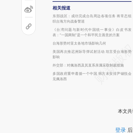
相关报道
东部战区：成功完成台岛周边各项任务 将常态组
织台海方向战备警巡
《台湾问题与新时代中国统一事业》白皮书发
表：“一国两制”是一个和平民主善意的方案
台海形势对亚太各地市场影响几何
美国再次推迟洲际导弹试射活动 坦言受台海形势
影响
外交部：对佩洛西及其直系亲属采取制裁措施
多国政府重申遵循一个中国 韩方未安排尹锡悦会
见佩洛西
本文共
登录
后