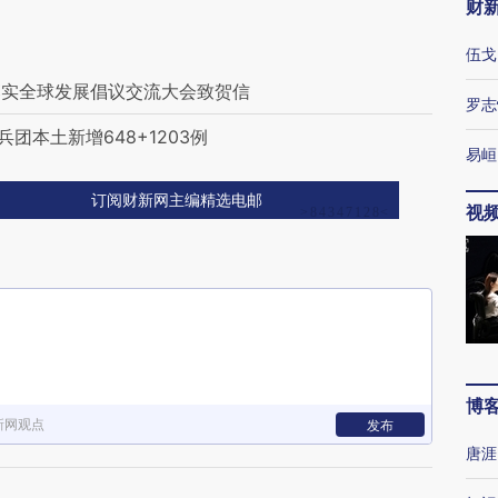
财
伍戈
落实全球发展倡议交流大会致贺信
罗志
团本土新增648+1203例
易峘
订阅财新网主编精选电邮
视
博
新网观点
发布
唐涯