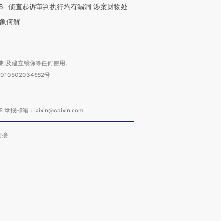
6
侦查起诉审判执行均有漏洞 涉案财物处
象何解
复制及建立镜像等任何使用。
010502034662号
箱：laixin@caixin.com
链接