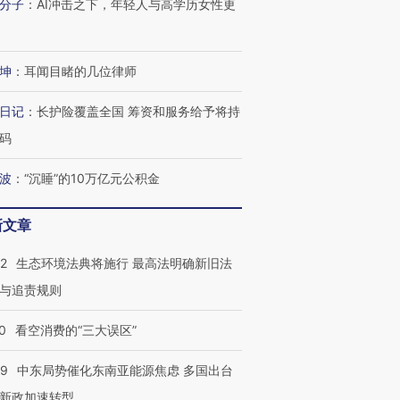
分子
：
AI冲击之下，年轻人与高学历女性更
坤
：
耳闻目睹的几位律师
日记
：
长护险覆盖全国 筹资和服务给予将持
码
跨国走私7万
视线｜HYROX的吸金
视线｜被
波
：
“沉睡”的10万亿元公积金
检体内含3种
术：是什么让中产们甘
泽连斯基密集出访美英 索
度Z世代
心“花钱找虐”？
要防空导弹“救急”
育部长拱
新文章
42
生态环境法典将施行 最高法明确新旧法
与追责规则
进第四届链博
【商旅对话】华住集团
技“链”接产
【特别呈现】寻找100种
CFO：不靠规模取胜，华
【特别呈
0
看空消费的“三大误区”
有意思的生活方式·第三对
住三大增长引擎是什么？
有意思的
59
中东局势催化东南亚能源焦虑 多国出台
新政加速转型