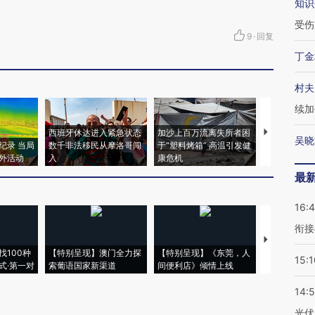
知识
受伤
9
·
回复
丁金
村夫
续加
西班牙休达进入紧急状态
加沙上百万流离失所者困
马航飞行员
吴晓
纪录 当局
数千非法移民从摩洛哥闯
于“塑料烤箱” 高温引发健
粒摇头丸 尿
外活动
入
康危机
毒品
最
16:
衔接
【推广】走
找100种
【特别呈现】澳门全力探
【特别呈现】《东莞，人
会，让数智科
15:1
式·第一对
索葡语国家新渠道
间便利店》倾情上线
业
14:
光伏