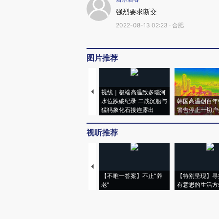
强烈要求断交
2022-08-13 02:23 · 合肥
图片推荐
视线｜极端高温致多瑙河
水位跌破纪录 二战沉船与
韩国高温创百年
猛犸象化石接连露出
警告停止一切户
视听推荐
【不唯一答案】不止“养
【特别呈现】寻
老”
有意思的生活方