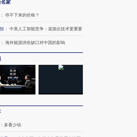
新名家
：
停不下来的价格？
恒
：
中美人工智能竞争：道路比技术更重要
：
海外能源供给缺口对中国的影响
频
客
：
多看少动