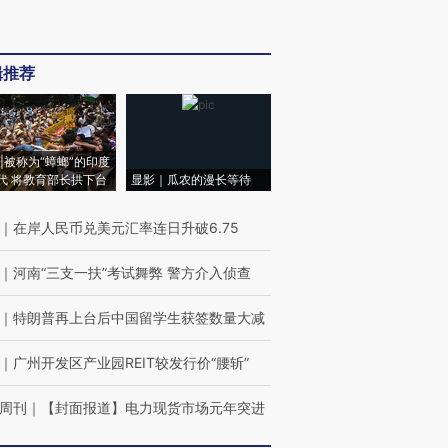
辑推荐
|被称为“蟑螂”的印度
代 将教育部长拱下台
显影｜瓜农的漫长等待
｜
在岸人民币兑美元汇率连日升破6.75
｜
河南“三支一扶”考试舞弊 警方介入侦查
｜
特朗普再上台后中国留学生获签数量大减
｜
广州开发区产业园REIT较发行价“腰斩”
周刊
｜
【封面报道】电力现货市场元年突进