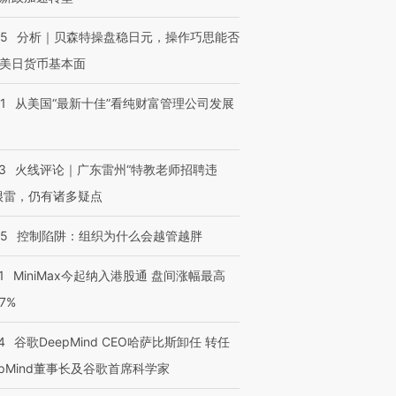
05
分析｜贝森特操盘稳日元，操作巧思能否
美日货币基本面
1
从美国“最新十佳”看纯财富管理公司发展
3
火线评论｜广东雷州“特教老师招聘违
很雷，仍有诸多疑点
05
控制陷阱：组织为什么会越管越胖
1
MiniMax今起纳入港股通 盘间涨幅最高
77%
4
谷歌DeepMind CEO哈萨比斯卸任 转任
epMind董事长及谷歌首席科学家