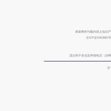
财新网所刊载内容之知识产
京ICP证090880号
违法和不良信息举报电话（涉网络暴力有
关