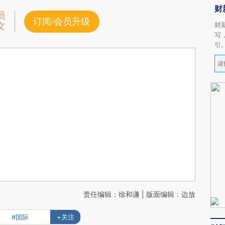
财
员
订阅/会员升级
财
文
写
引
责任编辑：徐和谦 | 版面编辑：边放
#国际
+关注