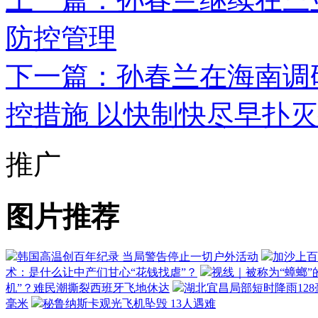
防控管理
下一篇：孙春兰在海南调
控措施 以快制快尽早扑
推广
图片推荐
韩国高温创百年纪录 当局警告停止一切户外活动
加沙上百
术：是什么让中产们甘心“花钱找虐”？
视线｜被称为“蟑螂”
机”？难民潮撕裂西班牙飞地休达
湖北宜昌局部短时降雨128毫
毫米
秘鲁纳斯卡观光飞机坠毁 13人遇难