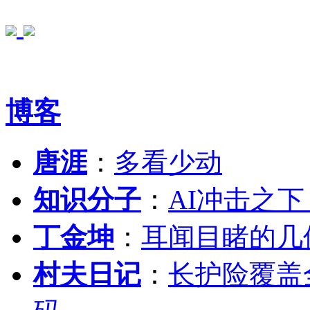
博客
唐涯
：
多看少动
知识分子
：
AI冲击之
丁金坤
：
耳闻目睹的几
村夫日记
：
长护险覆盖