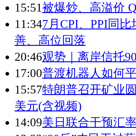
15:51
被爆炒、高溢价 Q
11:34
7月CPI、PPI同
善、高位回落
20:46
观势｜离岸信托9
17:00
普渡机器人如何平
15:57
特朗普召开矿业圆
美元(含视频)
14:09
美日联合干预汇