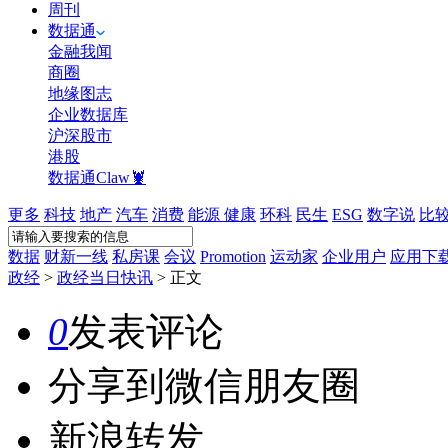
周刊
数据通
金融我闻
商圈
地缘图志
企业数据库
沪深股市
港股
数据通Claw🦞
更多
科技
地产
汽车
消费
能源
健康
环科
民生
ESG
数字说
比
数据
财新一线
私房课
会议
Promotion
运动家
企业用户
应用下
政经
>
政经当日快讯
>
正文
0
发表评论
分享到微信朋友圈
新浪转发