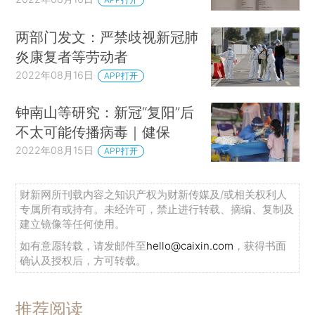
两部门发文：严禁歧视新冠肺
炎康复者等劳动者
2022年08月16日
APP打开
钟南山等研究：新冠“复阳”后
不太可能传播病毒｜健保
2022年08月15日
APP打开
财新网所刊载内容之知识产权为财新传媒及/或相关权利人
专属所有或持有。未经许可，禁止进行转载、摘编、复制及
建立镜像等任何使用。
如有意愿转载，请发邮件至
hello@caixin.com
，获得书面
确认及授权后，方可转载。
推荐阅读