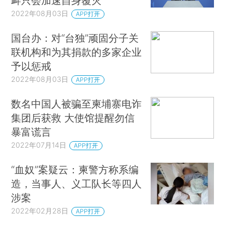
衅只会加速自身覆灭
2022年08月03日
APP打开
国台办：对“台独”顽固分子关
联机构和为其捐款的多家企业
予以惩戒
2022年08月03日
APP打开
数名中国人被骗至柬埔寨电诈
集团后获救 大使馆提醒勿信
暴富谎言
2022年07月14日
APP打开
“血奴”案疑云：柬警方称系编
造，当事人、义工队长等四人
涉案
2022年02月28日
APP打开