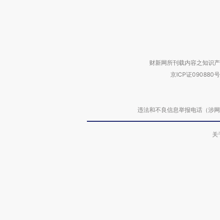
财新网所刊载内容之知识产
京ICP证090880号
违法和不良信息举报电话（涉网络暴力有
关