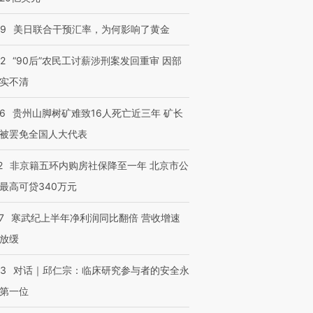
技“链”接产
【特别呈现】寻找100种
CFO：不靠规模取胜，华
【特别呈
有意思的生活方式·第三对
住三大增长引擎是什么？
有意思的
09
美日联合干预汇率，为何影响了黄金
32
“90后”农民工讨薪涉刑案发回重审 因部
实不清
36
贵州山脚树矿难致16人死亡近三年 矿长
被罢免全国人大代表
2
非京籍五环内购房社保降至一年 北京市公
最高可贷340万元
7
寒武纪上半年净利润同比翻倍 营收增速
放缓
53
对话｜邱仁宗：临床研究参与者的安全永
第一位