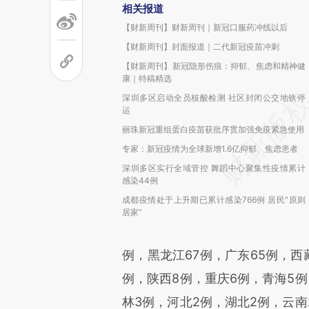
相关报道
【财新周刊】财新周刊｜新冠口服药冲线以后
【财新周刊】封面报道｜二代新冠疫苗冲刺
【财新周刊】新冠隐形伤痕：抑郁、焦虑和精神健
康｜特稿精选
深圳多区启动全员核酸检测 社区封闭公交地铁停
运
丽珠新冠重组蛋白疫苗获批序贯加强免疫紧急使用
专家：新冠疫情为全球新增1.6亿抑郁、焦虑患者
深圳多区实行全域管控 舞蹈中心聚集性疫情累计
感染44例
成都疫情处于上升期已累计感染766例 居民“原则
居家”
例，黑龙江67例，广东65例，西
例，陕西8例，重庆6例，青海5例
林3例，河北2例，湖北2例，云南