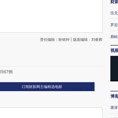
财
伍戈
罗志
易峘
责任编辑：耿铭钟 | 版面编辑：刘春辉
视
记
567例
订阅财新网主编精选电邮
博
唐涯