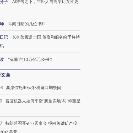
分子
：
AI冲击之下，年轻人与高学历女性更
坤
：
耳闻目睹的几位律师
日记
：
长护险覆盖全国 筹资和服务给予将持
码
波
：
“沉睡”的10万亿元公积金
新文章
跨国走私7万
视线｜被称为“蟑螂”的印
视线｜“入侵”还是“人道危
46
离岸信托90天补税窗口期疑问
检体内含3种
度Z世代 用街头抗争将教
机”？难民潮撕裂西班牙
秘鲁纳斯
育部长拱下台
飞地休达
13人遇难
00
普渡机器人如何平衡“脚踏实地”与“仰望星
？
57
特朗普召开矿业圆桌会 拟向关键矿产投
进第四届链博
【商旅对话】华住集团
20亿美元