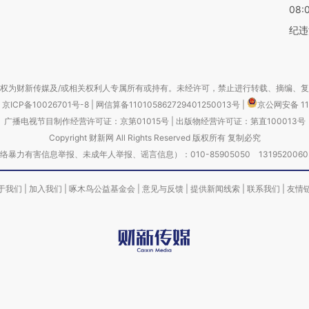
08:
纪违
权为财新传媒及/或相关权利人专属所有或持有。未经许可，禁止进行转载、摘编、
京ICP备10026701号-8
|
网信算备110105862729401250013号
|
京公网安备 11
广播电视节目制作经营许可证：京第01015号
|
出版物经营许可证：第直100013号
Copyright 财新网 All Rights Reserved 版权所有 复制必究
害信息举报、未成年人举报、谣言信息）：010-85905050 13195200605 举报邮
于我们
|
加入我们
|
啄木鸟公益基金会
|
意见与反馈
|
提供新闻线索
|
联系我们
|
友情