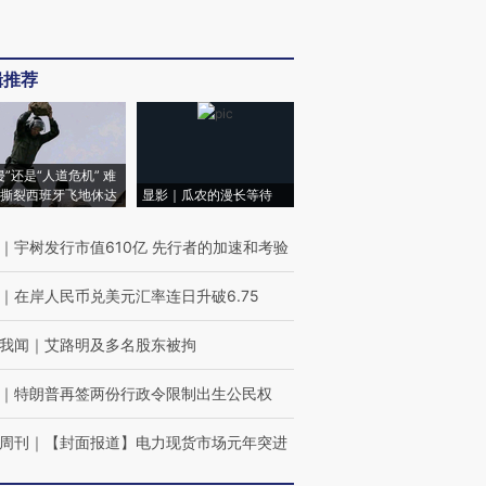
辑推荐
侵”还是“人道危机” 难
撕裂西班牙飞地休达
显影｜瓜农的漫长等待
｜
宇树发行市值610亿 先行者的加速和考验
｜
在岸人民币兑美元汇率连日升破6.75
我闻
｜
艾路明及多名股东被拘
｜
特朗普再签两份行政令限制出生公民权
周刊
｜
【封面报道】电力现货市场元年突进