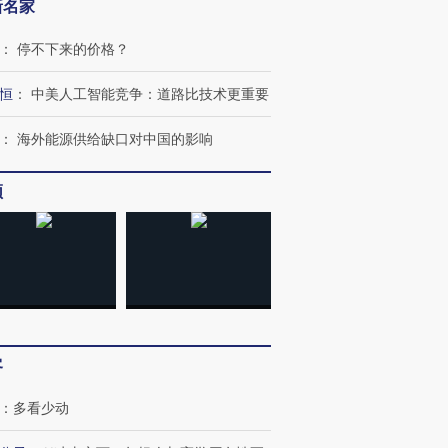
新名家
：
停不下来的价格？
恒
：
中美人工智能竞争：道路比技术更重要
：
海外能源供给缺口对中国的影响
频
客
：
多看少动