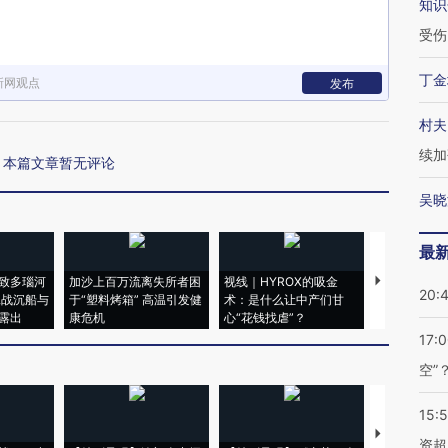
知识
受伤
丁金
新网观点
发布
村夫
续加
本篇文章暂无评论
吴晓
最
致多瑙河
加沙上百万流离失所者困
视线｜HYROX的吸金
马航飞行员
20:
二战沉船与
于“塑料烤箱” 高温引发健
术：是什么让中产们甘
粒摇头丸 尿
露出
康危机
心“花钱找虐”？
毒品
17:
空”
15:
【推广】走
资超