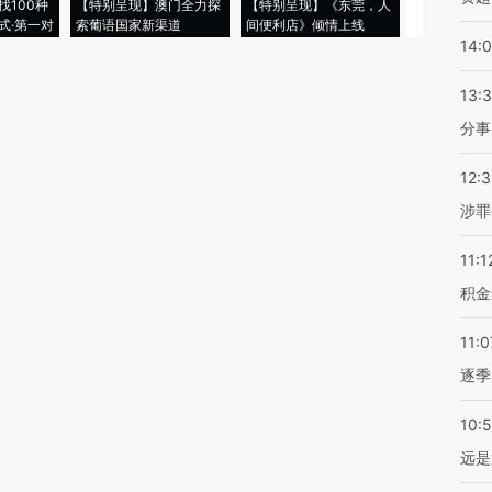
找100种
【特别呈现】澳门全力探
【特别呈现】《东莞，人
会，让数智科
式·第一对
索葡语国家新渠道
间便利店》倾情上线
业
14:
13:
分事
12:
涉罪
11:1
积金
11:0
逐季
10:
远是