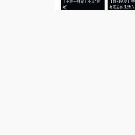
【不唯一答案】不止“养
【特别呈现】寻
老”
有意思的生活方