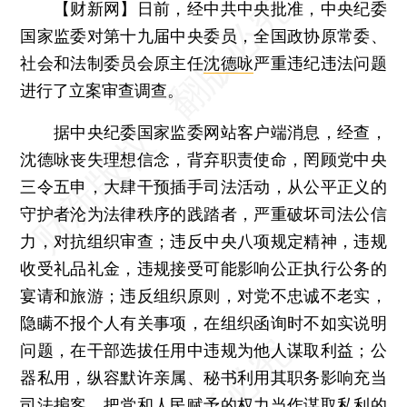
【财新网】
日前，经中共中央批准，中央纪委
国家监委对第十九届中央委员，全国政协原常委、
社会和法制委员会原主任
沈德咏
严重违纪违法问题
进行了立案审查调查。
据中央纪委国家监委网站客户端消息，经查，
沈德咏丧失理想信念，背弃职责使命，罔顾党中央
三令五申，大肆干预插手司法活动，从公平正义的
守护者沦为法律秩序的践踏者，严重破坏司法公信
力，对抗组织审查；违反中央八项规定精神，违规
收受礼品礼金，违规接受可能影响公正执行公务的
宴请和旅游；违反组织原则，对党不忠诚不老实，
隐瞒不报个人有关事项，在组织函询时不如实说明
问题，在干部选拔任用中违规为他人谋取利益；公
器私用，纵容默许亲属、秘书利用其职务影响充当
司法掮客，把党和人民赋予的权力当作谋取私利的