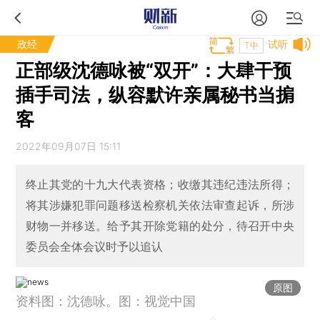
政经
试听
T中
正部级沈德咏被“双开”：大肆干预
插手司法，纵容默许亲属秘书当掮
客
2022年09月07日 15:11
终止其党的十九大代表资格；收缴其违纪违法所得；
将其涉嫌犯罪问题移送检察机关依法审查起诉，所涉
财物一并移送。给予其开除党籍的处分，待召开中央
委员会全体会议时予以追认
原图
资料图：沈德咏。图：视觉中国