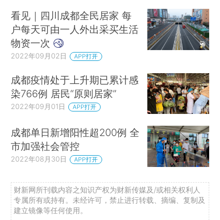
看见｜四川成都全民居家 每
户每天可由一人外出采买生活
物资一次
2022年09月02日
APP打开
成都疫情处于上升期已累计感
染766例 居民“原则居家”
2022年09月01日
APP打开
成都单日新增阳性超200例 全
市加强社会管控
2022年08月30日
APP打开
财新网所刊载内容之知识产权为财新传媒及/或相关权利人
专属所有或持有。未经许可，禁止进行转载、摘编、复制及
建立镜像等任何使用。