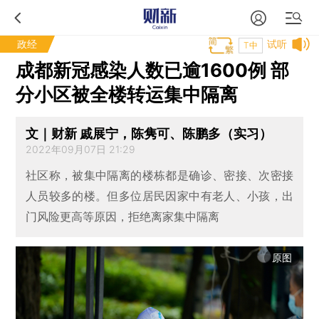
政经
试听
T中
成都新冠感染人数已逾1600例 部
分小区被全楼转运集中隔离
文｜财新 戚展宁，陈隽可、陈鹏多（实习）
2022年09月07日 21:29
社区称，被集中隔离的楼栋都是确诊、密接、次密接
人员较多的楼。但多位居民因家中有老人、小孩，出
门风险更高等原因，拒绝离家集中隔离
原图