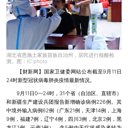
湖北省恩施土家族苗族自治州，居民进行核酸检
测。图：IC photo
【财新网】
国家卫健委网站公布截至9月11日
24时新型冠状病毒肺炎疫情最新情况。
9月11日0—24时，31个省（自治区、直辖市）
和新疆生产建设兵团报告新增确诊病例226例。其
中境外输入病例62例（广东21例，天津14例，上海
9例，福建7例，辽宁4例，四川3例，北京2例，黑
龙江1例，云南1例），含5例由无症状感染者转为