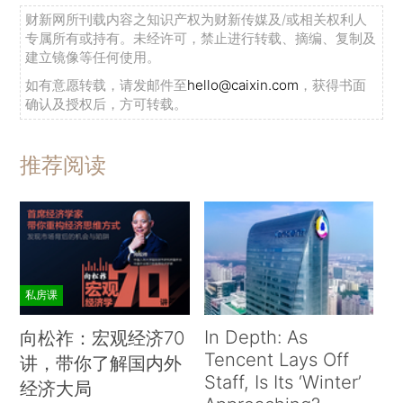
财新网所刊载内容之知识产权为财新传媒及/或相关权利人
专属所有或持有。未经许可，禁止进行转载、摘编、复制及
建立镜像等任何使用。
如有意愿转载，请发邮件至
hello@caixin.com
，获得书面
确认及授权后，方可转载。
推荐阅读
私房课
In Depth: As
向松祚：宏观经济70
Tencent Lays Off
讲，带你了解国内外
Staff, Is Its ‘Winter’
经济大局