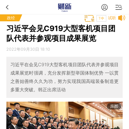
政经
试听
T中
习近平会见C919大型客机项目团
队代表并参观项目成果展览
2022年09月30日 18:10
习近平在会见C919大型客机项目团队代表并参观项目
成果展览时强调，充分发挥新型举国体制优势 一以贯
之善始善终久久为功，努力实现我国高端装备制造更
多重大突破。韩正出席活动
原图