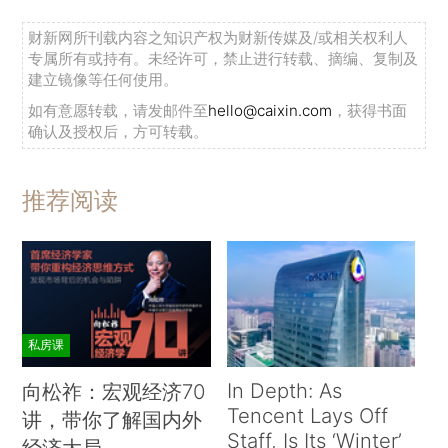
财新网所刊载内容之知识产权为财新传媒及/或相关权利人
专属所有或持有。未经许可，禁止进行转载、摘编、复制及
建立镜像等任何使用。
如有意愿转载，请发邮件至
hello@caixin.com
，获得书面
确认及授权后，方可转载。
推荐阅读
私房课
In Depth: As
向松祚：宏观经济70
Tencent Lays Off
讲，带你了解国内外
Staff, Is Its ‘Winter’
经济大局