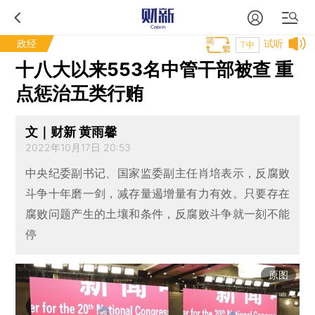
政经
试听
T中
十八大以来553名中管干部被查 重
点惩治五类行贿
文｜财新 黄雨馨
2022年10月17日 20:53
中央纪委副书记、国家监委副主任肖培表示，反腐败
斗争十年磨一剑，减存量遏增量有力有效。只要存在
腐败问题产生的土壤和条件，反腐败斗争就一刻不能
停
原图