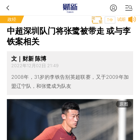
政经
试听
T中
中超深圳队门将张鹭被带走 或与李
铁案相关
文｜财新 陈博
2022年12月02日 21:49
2008年，31岁的李铁告别英超联赛，又于2009年加
盟辽宁队，和张鹭成为队友
原图