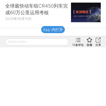
全球最快动车组CR450列车完
成60万公里运用考核
2026年08月10日
App 内打开
财新移动
发表评论得积分
13
条评论
收藏
分享
财新
财新周刊
Caixin
登录
网页版
订阅电邮
|
|
Copyright 财新网 All Rights Reserved