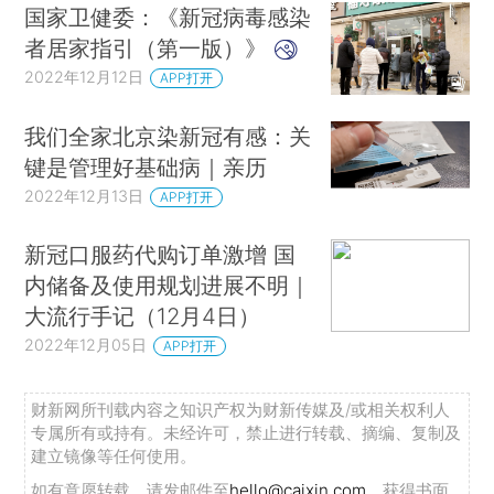
国家卫健委：《新冠病毒感染
者居家指引（第一版）》
2022年12月12日
APP打开
我们全家北京染新冠有感：关
键是管理好基础病｜亲历
2022年12月13日
APP打开
新冠口服药代购订单激增 国
内储备及使用规划进展不明｜
大流行手记（12月4日）
2022年12月05日
APP打开
财新网所刊载内容之知识产权为财新传媒及/或相关权利人
专属所有或持有。未经许可，禁止进行转载、摘编、复制及
建立镜像等任何使用。
如有意愿转载，请发邮件至
hello@caixin.com
，获得书面