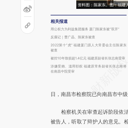
资料图：陈家东。图：福建
相关报道
用公权力为利益集团服务 厦门陈家东被“双开”
反腐记｜曹广晶、陈家东被查
2022第十“虎” 福建厦门原人大常委会主任陈家东
被查
被控10年致损超1.4亿元 福建原副省长张志南受审
涉嫌受贿、滥用职权 福建原常务副省长张志南将
在南昌中院受审
日，南昌市检察院已向南昌市中级
检察机关在审查起诉阶段依法
被告人，听取了辩护人的意见。