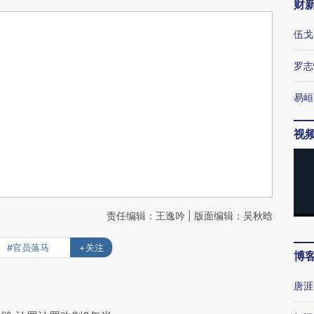
财
伍戈
罗志
易峘
视
责任编辑：王逸吟 | 版面编辑：吴秋晗
#官员落马
+关注
博
唐涯