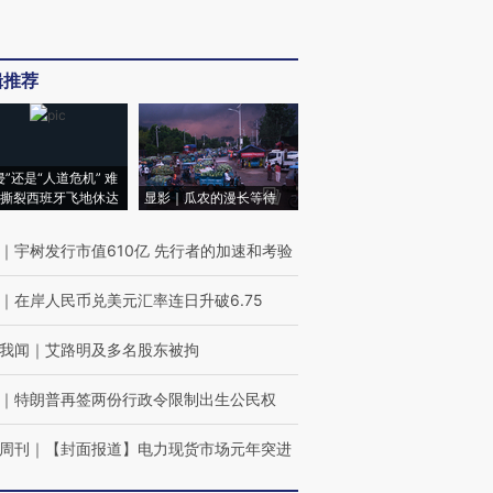
辑推荐
侵”还是“人道危机” 难
撕裂西班牙飞地休达
显影｜瓜农的漫长等待
｜
宇树发行市值610亿 先行者的加速和考验
｜
在岸人民币兑美元汇率连日升破6.75
我闻
｜
艾路明及多名股东被拘
｜
特朗普再签两份行政令限制出生公民权
周刊
｜
【封面报道】电力现货市场元年突进