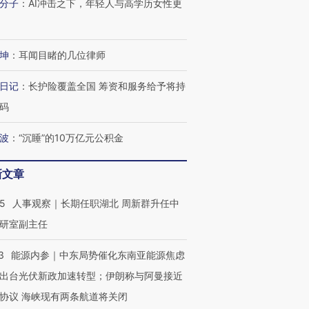
分子
：
AI冲击之下，年轻人与高学历女性更
坤
：
耳闻目睹的几位律师
日记
：
长护险覆盖全国 筹资和服务给予将持
码
波
：
“沉睡”的10万亿元公积金
新文章
25
人事观察｜长期任职湖北 周新群升任中
研室副主任
3
能源内参｜中东局势催化东南亚能源焦虑
出台光伏新政加速转型；伊朗称与阿曼接近
协议 海峡现有两条航道将关闭