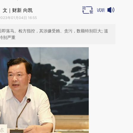
文｜财新 向凯
试听
2023年01月04日 16:55
后即落马。检方指控，其涉嫌受贿、贪污，数额特别巨大; 滥
特别严重