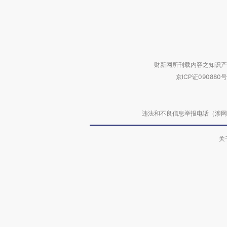
财新网所刊载内容之知识产
京ICP证090880号
违法和不良信息举报电话（涉网络暴力有
关