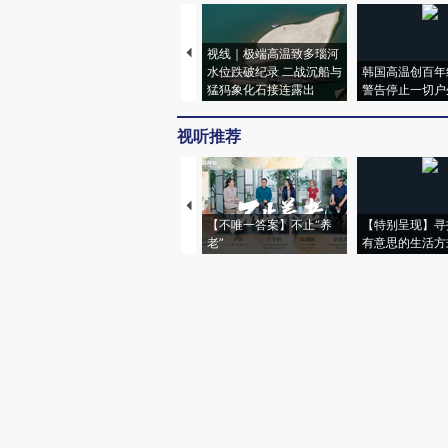
视线｜极端高温致多瑙河
水位跌破纪录 二战沉船与
韩国高温创百年
猛犸象化石接连露出
警告停止一切户
视听推荐
【不唯一答案】不止“养
【特别呈现】寻
老”
有意思的生活方