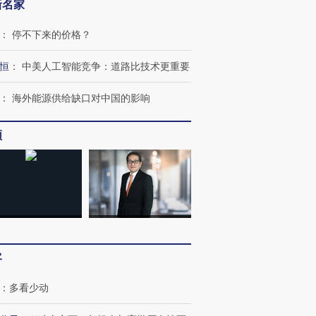
新名家
：
停不下来的价格？
恒
：
中美人工智能竞争：道路比技术更重要
：
海外能源供给缺口对中国的影响
频
客
：
多看少动