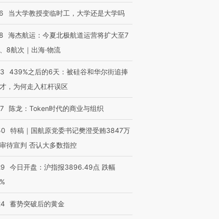
6
当大学教授变临时工，大学还是大学吗
OX的吸金
马航飞行员跨国走私7万
视线｜被称为“蟑螂”的印
8
海杰航运：今夏北极航道运营将扩大至7
让中产们甘
粒摇头丸 尿检体内含3种
度Z世代 用街头抗争将教
秘鲁纳斯
”？
毒品
育部长拱下台
13人遇难
、8航次｜出海·物流
53
439%之后的6天：被硅谷和华尔街追捧
才，为何走入杠杆误区
进第四届链博
【商旅对话】华住集团
07
陈龙：Token时代的商业与组织
技“链”接产
【特别呈现】寻找100种
CFO：不靠规模取胜，华
【特别呈
有意思的生活方式·第三对
住三大增长引擎是什么？
有意思的
50
特稿｜国航原党委书记樊澄受贿3847万
审待宣判 否认大多数指控
29
今日开盘：沪指报3896.49点 跌幅
0%
24
蓄势突破后的黄金