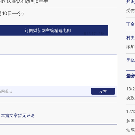
槌 认罪认罚改判8年半
知识
受伤
月10日—今）
丁金
订阅财新网主编精选电邮
村夫
续加
吴晓
最
13:
新网观点
发布
央政
12:1
本篇文章暂无评论
多国
达成