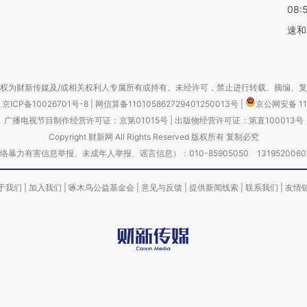
08:
速和
权为财新传媒及/或相关权利人专属所有或持有。未经许可，禁止进行转载、摘编、
京ICP备10026701号-8
|
网信算备110105862729401250013号
|
京公网安备 11
广播电视节目制作经营许可证：京第01015号
|
出版物经营许可证：第直100013号
Copyright 财新网 All Rights Reserved 版权所有 复制必究
害信息举报、未成年人举报、谣言信息）：010-85905050 13195200605 举报邮
于我们
|
加入我们
|
啄木鸟公益基金会
|
意见与反馈
|
提供新闻线索
|
联系我们
|
友情