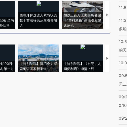
11:5
西班牙休达进入紧急状态
加沙上百万流离失所者困
视线｜HYR
11:3
纪录 当局
数千非法移民从摩洛哥闯
于“塑料烤箱” 高温引发健
术：是什么
外活动
入
康危机
心“花钱找虐
条船
10:
的天
【推广】走
10:
找100种
【特别呈现】澳门全力探
【特别呈现】《东莞，人
会，让数智科
式·第一对
索葡语国家新渠道
间便利店》倾情上线
业
09:
元二
09:
0.1
09: