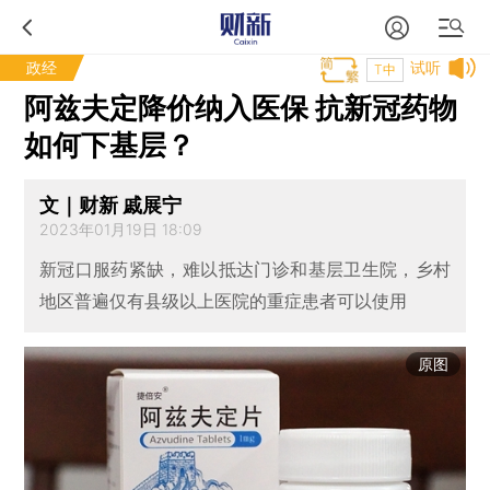
政经
试听
T中
阿兹夫定降价纳入医保 抗新冠药物
如何下基层？
文｜财新 戚展宁
2023年01月19日 18:09
新冠口服药紧缺，难以抵达门诊和基层卫生院，乡村
地区普遍仅有县级以上医院的重症患者可以使用
原图