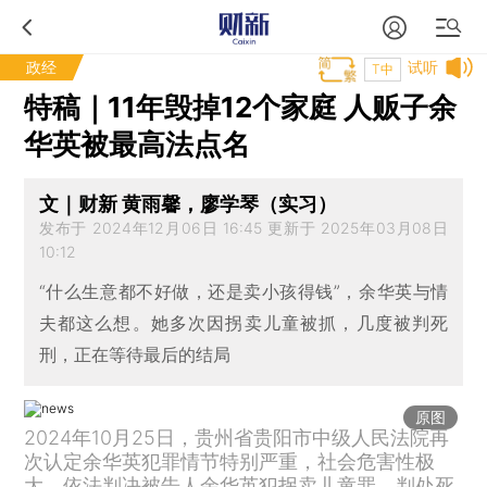
政经
试听
T中
特稿｜11年毁掉12个家庭 人贩子余
华英被最高法点名
文｜财新 黄雨馨，廖学琴（实习）
发布于 2024年12月06日 16:45 更新于 2025年03月08日
10:12
“什么生意都不好做，还是卖小孩得钱”，余华英与情
夫都这么想。她多次因拐卖儿童被抓，几度被判死
刑，正在等待最后的结局
原图
2024年10月25日，贵州省贵阳市中级人民法院再
次认定余华英犯罪情节特别严重，社会危害性极
大，依法判决被告人余华英犯拐卖儿童罪，判处死