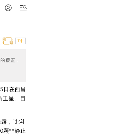
T中
区的覆盖，
5日在西昌
航卫星。目
露，“北斗
0颗非静止