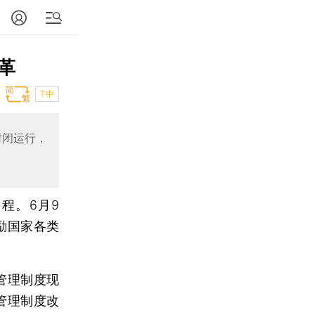
革
T中
封闭运行，
程。6月9
励国家各类
管理制度现
管理制度改