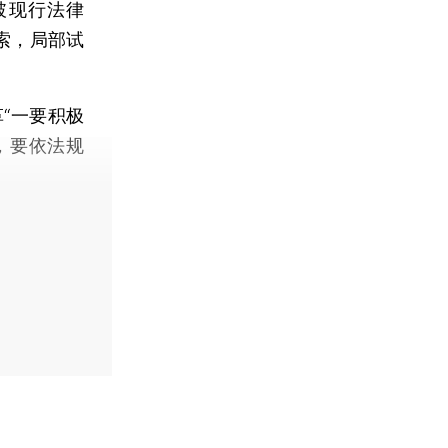
破现行法律
索，局部试
“一要积极
，要依法规