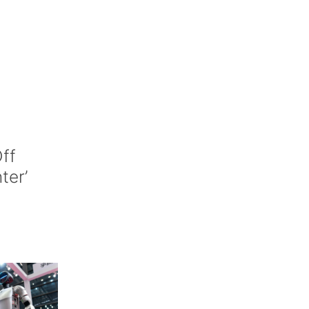
ff
nter’