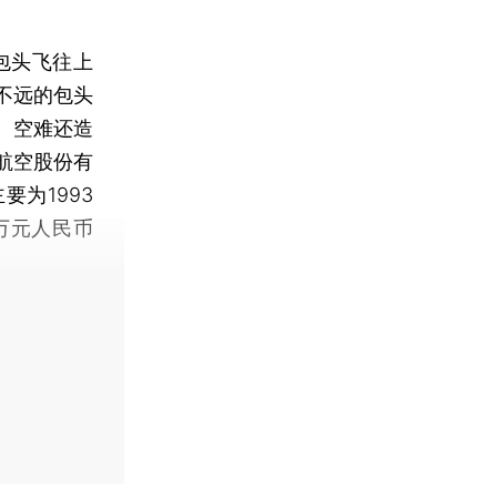
包头飞往上
不远的包头
。空难还造
航空股份有
为1993
0万元人民币