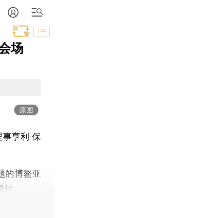
T中
会场
原图
事亨利·保
题的博鳌亚
举行。