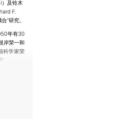
hi）及铃木
rd F.
耦合”研究。
0年有30
根岸荣一和
籍科学家荣
究。