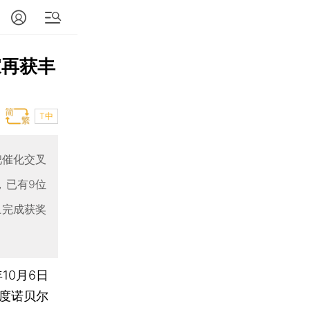
家再获丰
T中
钯催化交叉
，已有9位
土完成获奖
10月6日
年度诺贝尔