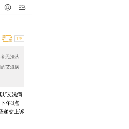
T中
染者无法从
们的艾滋病
以“艾滋病
日下午3点
场递交上诉