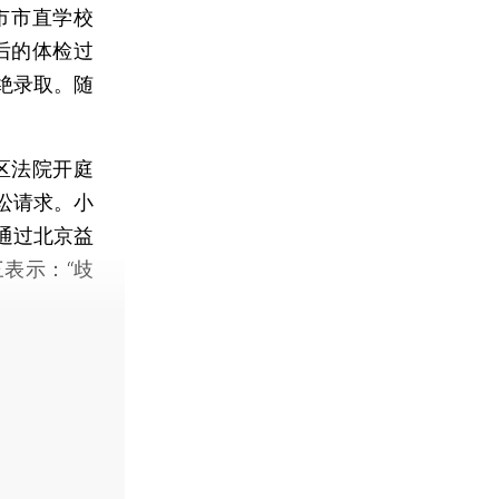
市市直学校
后的体检过
绝录取。随
区法院开庭
讼请求。小
通过北京益
表示：“歧