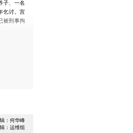
养子、一名
年乞讨。宫
已被刑事拘
辑：何华峰
辑：运维组