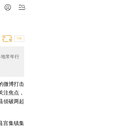
T中
各地常年行
的微博打击
关注焦点，
县侦破两起
和县宫集镇集