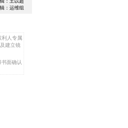
辑：王以超
辑：运维组
权利人专属
及建立镜
得书面确认