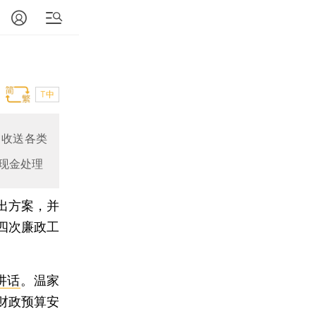
T中
；收送各类
现金处理
出方案，并
四次廉政工
讲话
。温家
财政预算安