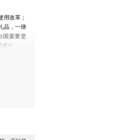
使用改革；
礼品，一律
办国宴要坚
要减少。