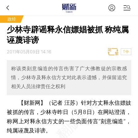
政经
少林寺辟谣释永信嫖娼被抓 称纯属
诬蔑诽谤
2011年05月09日 14:16
T中
称该类刻意编造的传言伤害了广大佛教徒的宗教感
情，少林寺及释永信方丈对此表示遗憾，并保留追究
相关人员法律责任之权利
【财新网】（记者 汪苏）
针对方丈释永信嫖妓
被抓的传言，少林寺昨日（5月8日）在网站澄清，
称网上对释永信方丈的一些负面传言“刻意编造”，
纯属诬蔑及诽谤。