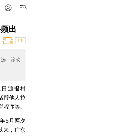
件频出
T中
贿选、涂改
近日通报村
括帮他人拉
举程序等。
1年5月两次
以来，广东