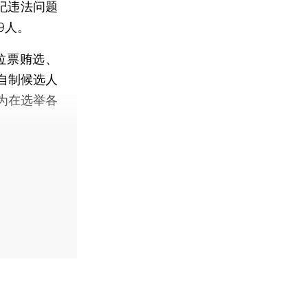
纪违法问题
9人。
拉票贿选、
自制候选人
为在选举各