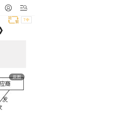
T中
》
原图