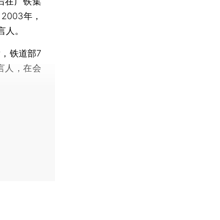
后在广铁集
003年，
言人。
，铁道部7
言人，在会