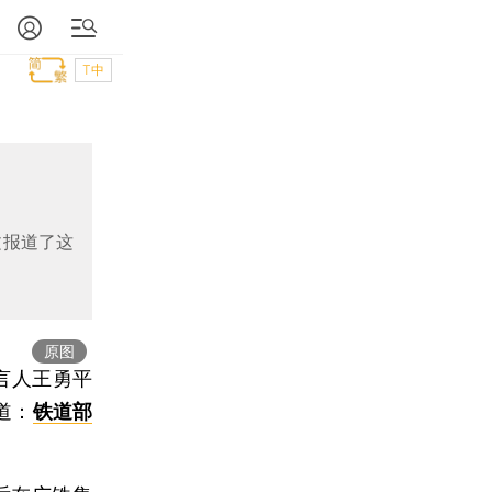
T中
文报道了这
原图
言人王勇平
道：
铁道部