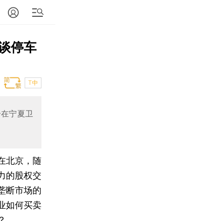
谈停车
T中
分在宁夏卫
在北京，随
力的股权交
垄断市场的
业如何买卖
？