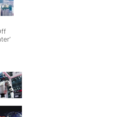
ff
nter’