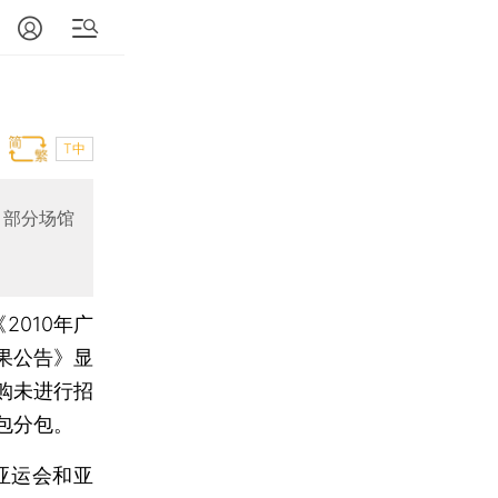
T中
，部分场馆
2010年广
果公告》显
购未进行招
包分包。
亚运会和亚