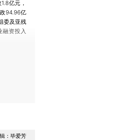
1.8亿元，
94.96亿
亚组委及亚残
业融资投入
辑：毕爱芳