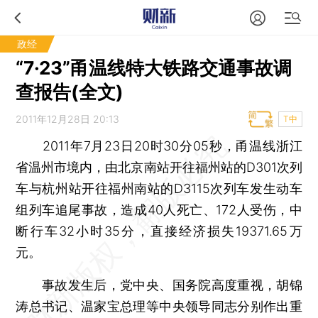
政经
“7·23”甬温线特大铁路交通事故调
查报告(全文)
2011年12月28日 20:13
T中
2011年7月23日20时30分05秒，甬温线浙江
省温州市境内，由北京南站开往福州站的D301次列
车与杭州站开往福州南站的D3115次列车发生动车
组列车追尾事故，造成40人死亡、172人受伤，中
断行车32小时35分，直接经济损失19371.65万
元。
事故发生后，党中央、国务院高度重视，胡锦
涛总书记、温家宝总理等中央领导同志分别作出重