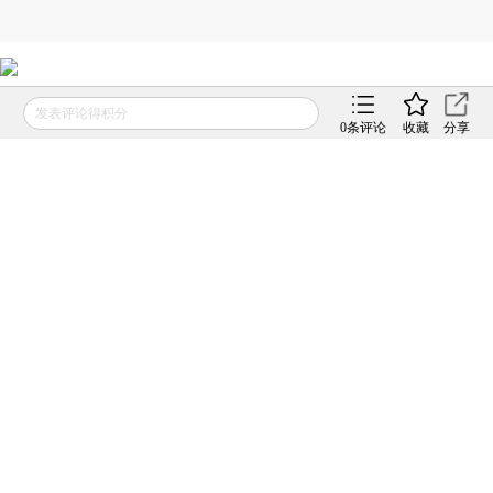
发表评论得积分
0
条评论
收藏
分享
版面编辑：刘潇
相关阅读
“7·23”甬温线特大铁路交通事
故调查报告(全文)
2011年12月28日
APP打开
“7•23”的最后一小时
2011年12月28日
APP打开