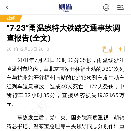
政经
“7·23”甬温线特大铁路交通事故调
查报告(全文)
2011年12月28日 20:13
T中
2011年7月23日20时30分05秒，甬温线浙江
省温州市境内，由北京南站开往福州站的D301次列
车与杭州站开往福州南站的D3115次列车发生动车
组列车追尾事故，造成40人死亡、172人受伤，中
断行车32小时35分，直接经济损失19371.65万
元。
事故发生后，党中央、国务院高度重视，胡锦
涛总书记、温家宝总理等中央领导同志分别作出重