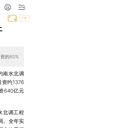
T中
上
资的60%
的南水北调
约1376
资640亿元
水北调工程
局。全年实