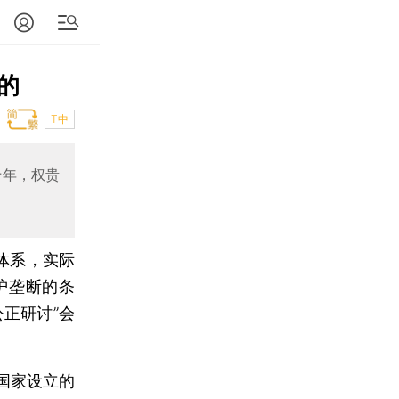
的
T中
十年，权贵
体系，实际
护垄断的条
正研讨”会
国家设立的