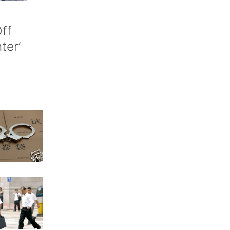
ff
nter’