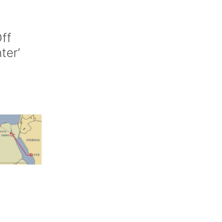
ff
nter’