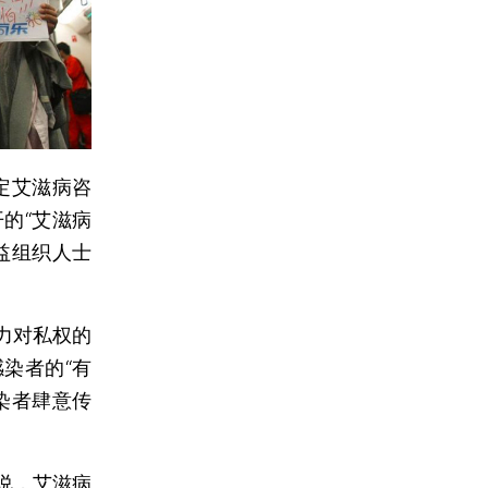
定艾滋病咨
的“艾滋病
益组织人士
力对私权的
染者的“有
染者肆意传
说，艾滋病