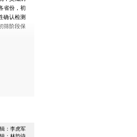
各省份，初
性确认检测
初筛阶段保
辑：李虎军
辑：林韵诗