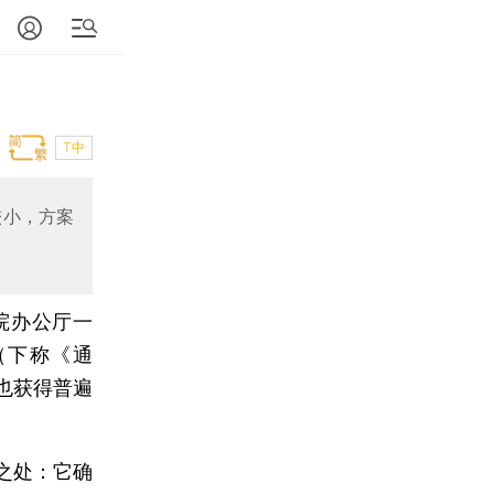
T中
较小，方案
院办公厅一
（下称《通
也获得普遍
之处：它确