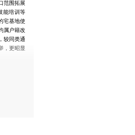
口范围拓展
技能培训等
的宅基地使
均属户籍改
，较同类通
举，更昭显