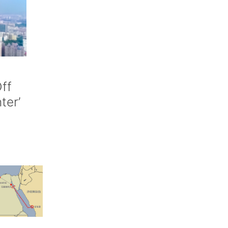
ff
nter’