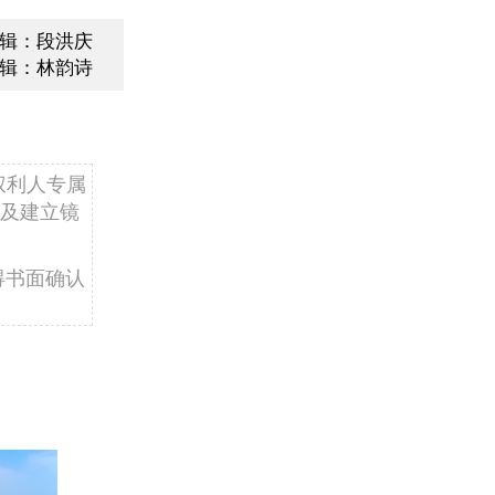
辑：段洪庆
辑：林韵诗
权利人专属
及建立镜
得书面确认