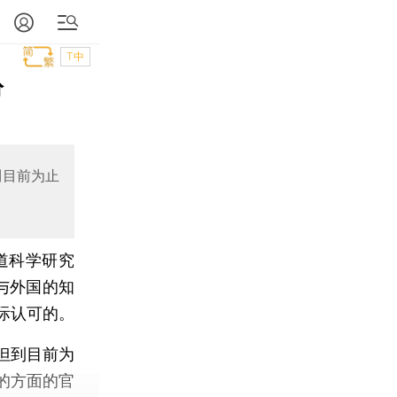
T中
纷
到目前为止
道科学研究
与外国的知
际认可的。
但到目前为
的方面的官