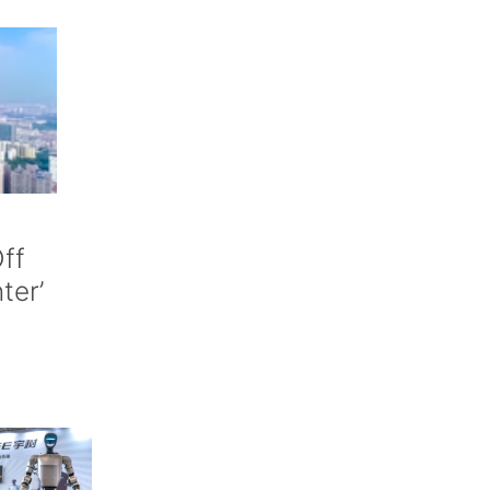
ff
nter’