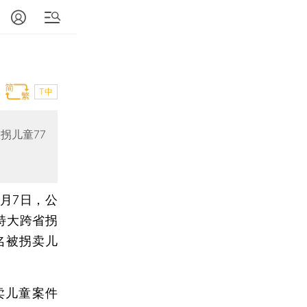
T中
拐儿童77
3月7日，公
特大跨省拐
名被拐卖儿
卖儿童案件