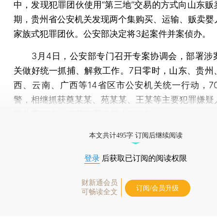
中，发现犯罪团伙使用“第三地”交易的方式向山东贩
期，贵州省公安机关发现两个集购买、运输、贩卖婴
家族式犯罪团伙。公安部决定将3起案件并案侦办。
3月4日，公安部专门召开专案协调会，部署涉
关做好统一抓捕、解救工作。7日零时，山东、贵州
西、云南、广西等14省区市公安机关统一行动，70
警，相继抓获奠某某、苑某某、王某等主要犯罪嫌疑
拐儿童77名，抓获犯罪嫌疑人310名。
打开财新App阅读全文
本文共计495字 订阅后继续阅读
登录
后获取已订阅的阅读权限
财新通会员
订阅/会员升级
可畅读全文