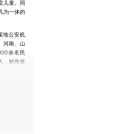
卖儿童。同
儿为一体的
案地公安机
、河南、山
00余名民
人，解救被