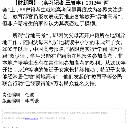
【财新网】（实习记者 王箐丰）
2012年“两
会”上，非户籍考生就地高考问题再度成为各界关注焦
点。教育部官员屡次表态要推进各地放开“异地高考”，
但非户籍考生的家长认为其表态过于模糊。
所谓“异地高考”，即因为父母离开户籍所在地到异
地工作，随同父母来到异地就读中小学的未成年子女。
2005年以后，中国高考报名严格限定实行“学籍”和“户
籍”双认证，学生只能在户籍所在地报名参加高考，非
本地户籍学生没有在常住地参加高考的权利。从2010年
开始，京沪等地的随迁子女家长持续推动，希望子女能
够经常居住地“就地高考”，他们发起的“教育平等公民
联合行动”已经获得逾9万名民众签名支持。
责任编辑：任波
版面编辑：李禹谖
财新网所刊载内容之知识产权为财新传媒及/或相关权利人专属所有或持有。未经许可，禁止进行转载、摘编、复制及建立镜像等任何使用。
如有意愿转载，请发邮件至
hello@caixin.com
，获得书面确认及授权后，方可转载。