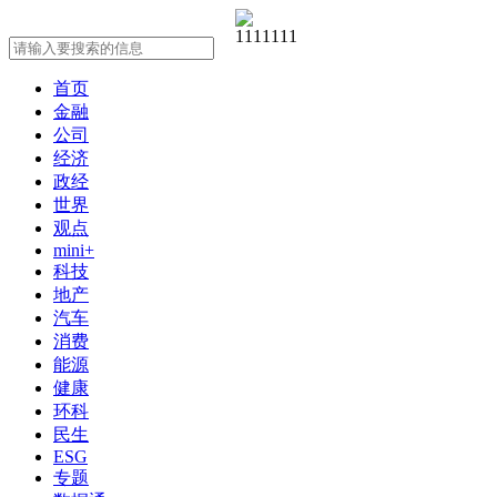
首页
金融
公司
经济
政经
世界
观点
mini+
科技
地产
汽车
消费
能源
健康
环科
民生
ESG
专题