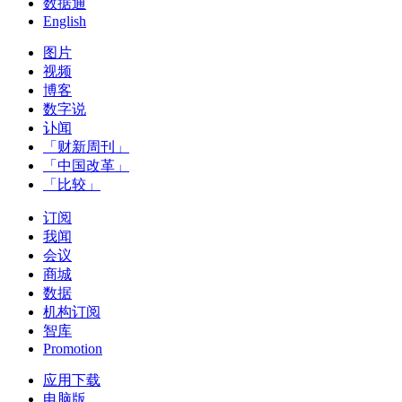
数据通
English
图片
视频
博客
数字说
讣闻
「财新周刊」
「中国改革」
「比较」
订阅
我闻
会议
商城
数据
机构订阅
智库
Promotion
应用下载
电脑版