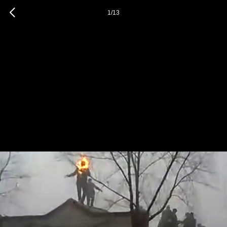
1
/
13