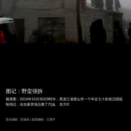
图记：野蛮强拆
截屏图：2010年10月30日9时许，黑龙江省密山市一个年近七十的老汉因抵
制强迁，在自家房顶点燃了汽油。 东方IC
责任编辑：田淑娟 | 版面编辑：王晨宇