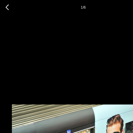
1
/
6