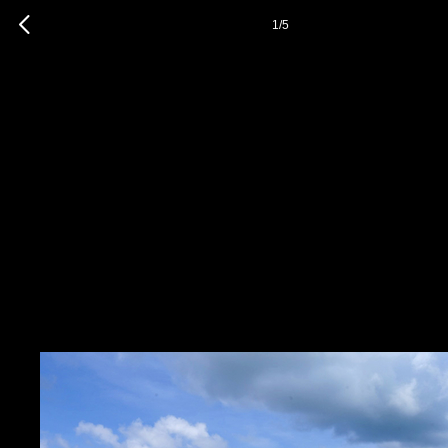
1
/
5