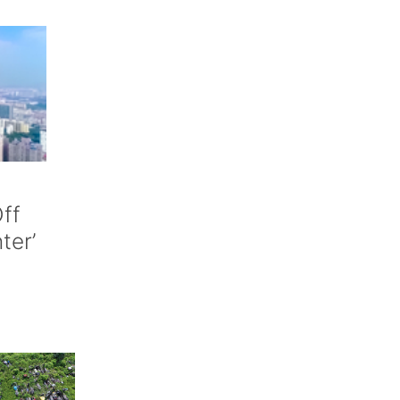
ff
nter’