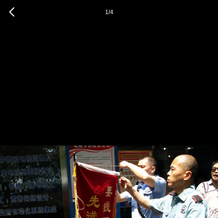
1
/
4