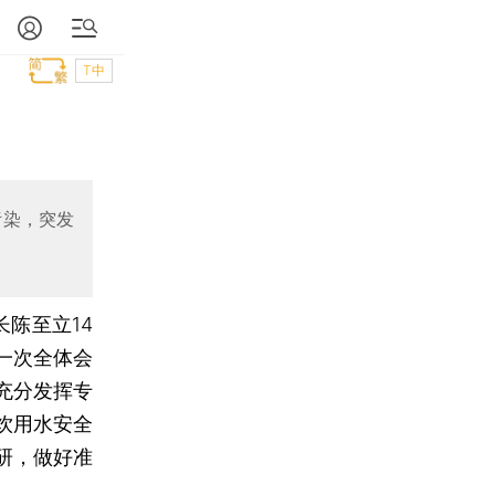
T中
污染，突发
陈至立14
一次全体会
充分发挥专
饮用水安全
研，做好准