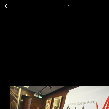
1
/
8