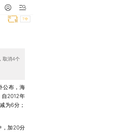
T中
，取消4个
外公布，海
2012年
减为6分；
，加20分