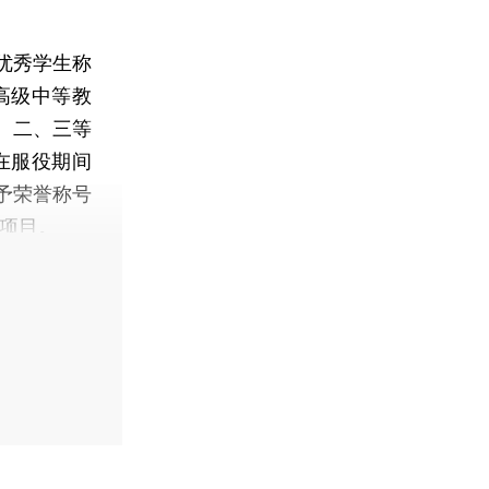
优秀学生称
高级中等教
、二、三等
在服役期间
予荣誉称号
个项目。