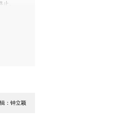
终止。
辑：钟立颖